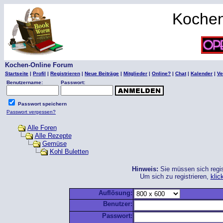
Kochen
Kochen-Online Forum
Startseite
|
Profil
|
Registrieren
|
Neue Beiträge
|
Mitglieder
|
Online?
|
Chat
|
Kalender
|
Ve
Benutzername:
Passwort:
Passwort speichern
Passwort vergessen?
Alle Foren
Alle Rezepte
Gemüse
Kohl Buletten
Hinweis:
Sie müssen sich regis
Um sich zu registrieren,
klic
Auflösung:
Benutzer:
Passwort: