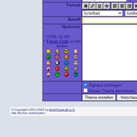
Format:
Betreff:
Nachricht:
* HTML ist AN
*
Forum Code
ist AN
Smilies
Signatur anhängen.
Dieses Thema abonnieren.
© Copyright 2001-2002 by
Ami-Forum.de e.V.
Alle Rechte vorbehalten.