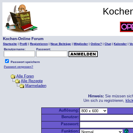
Kochen
Kochen-Online Forum
Startseite
|
Profil
|
Registrieren
|
Neue Beiträge
|
Mitglieder
|
Online?
|
Chat
|
Kalender
|
Ve
Benutzername:
Passwort:
Passwort speichern
Passwort vergessen?
Alle Foren
Alle Rezepte
Marmeladen
Hinweis:
Sie müssen sich 
Um sich zu registrieren,
klic
Auflösung:
Benutzer:
Passwort:
Funktion: