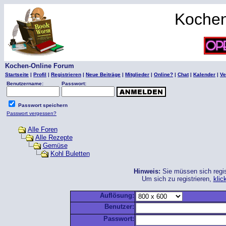
Kochen
Kochen-Online Forum
Startseite
|
Profil
|
Registrieren
|
Neue Beiträge
|
Mitglieder
|
Online?
|
Chat
|
Kalender
|
Ve
Benutzername:
Passwort:
Passwort speichern
Passwort vergessen?
Alle Foren
Alle Rezepte
Gemüse
Kohl Buletten
Hinweis:
Sie müssen sich regis
Um sich zu registrieren,
klic
Auflösung:
Benutzer:
Passwort: