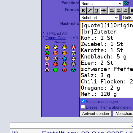
Funktion:
Format:
Nachricht:
* HTML ist AN
*
Forum Code
ist AN
Smilies
Signatur anhängen.
Dieses Thema abonnieren.
Jan