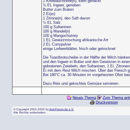
1 Knoblauchzehe(n), klein gehackt
½ EL Ingwer, gerieben
Butter zum Braten
2 Ei(er)
1 Zitrone(n), den Saft davon
½ EL Salz
100 g Sultaninen
100 g Mandel(n)
100 g Mangochutney
1 EL Gewürzmischung afrikanische Art
2 EL Currypulver
einige Lorbeerblätter, frisch oder getrocknet
Die Toastbrotscheibe in der Hälfte der Milch tränk
und den Ingwer in Butter und den Gewürzen in einer
gebratenen Zwiebeln, den Sultaninen, 1 Ei, Zitronen
Ei mit dem Rest Milch mischen. Über das Fleisch g
Bei 180°C ca. 30 Minuten im vorgeheizten Ofen ba
Dazu Reis und gekochtes Gemüse servieren.
Neues Thema
Zum Thema ant
Druckversion
© Copyright 2001-2002 by
Ami-Forum.de e.V.
Alle Rechte vorbehalten.