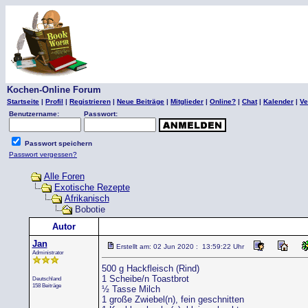
Kochen-Online Forum
Startseite
|
Profil
|
Registrieren
|
Neue Beiträge
|
Mitglieder
|
Online?
|
Chat
|
Kalender
|
Ve
Benutzername:
Passwort:
Passwort speichern
Passwort vergessen?
Alle Foren
Exotische Rezepte
Afrikanisch
Bobotie
Autor
Jan
Erstellt am: 02 Jun 2020 : 13:59:22 Uhr
Administrator
500 g Hackfleisch (Rind)
1 Scheibe/n Toastbrot
Deutschland
158 Beiträge
½ Tasse Milch
1 große Zwiebel(n), fein geschnitten