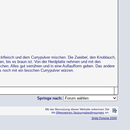
ackfleisch und dem Currypulver mischen. Die Zwiebel, den Knoblauch,
n, bis es braun ist. Von der Herdplatte nehmen und mit den
chen. Alles gut verrühren und in eine Auflaufform geben. Das andere
s noch mit ein bisschen Currypulver würzen.
Springe nach:
Mit der Benutzung dieser Website erkennen Sie
die
Allgemeinen Nutzungsbedingungen
an.
Snitz Forums 2000