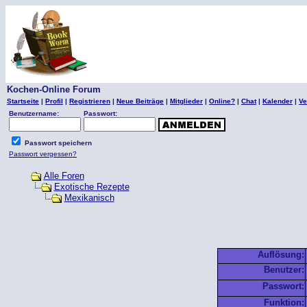
Kochen-Online Forum
Startseite
|
Profil
|
Registrieren
|
Neue Beiträge
|
Mitglieder
|
Online?
|
Chat
|
Kalender
|
Ve
Benutzername:
Passwort:
Passwort speichern
Passwort vergessen?
Alle Foren
Exotische Rezepte
Mexikanisch
Auflösung:
Benutzer:
Passwort:
Funktion: