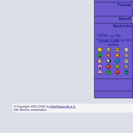
Format:
Betreff:
Nachricht:
* HTML ist AN
*
Forum Code
ist AN
Smilies
© Copyright 2001-2002 by
Ami-Forum.de e.V.
Alle Rechte vorbehalten.