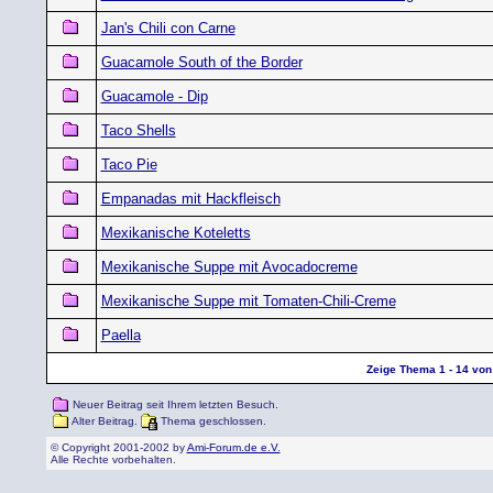
Jan's Chili con Carne
Guacamole South of the Border
Guacamole - Dip
Taco Shells
Taco Pie
Empanadas mit Hackfleisch
Mexikanische Koteletts
Mexikanische Suppe mit Avocadocreme
Mexikanische Suppe mit Tomaten-Chili-Creme
Paella
Zeige Thema 1 - 14 von 
Neuer Beitrag seit Ihrem letzten Besuch.
Alter Beitrag.
Thema geschlossen.
© Copyright 2001-2002 by
Ami-Forum.de e.V.
Alle Rechte vorbehalten.