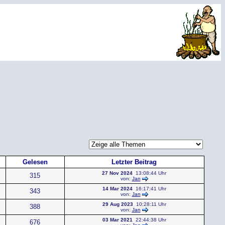
Gelesen
Letzter Beitrag
27 Nov 2024
13:08:44 Uhr
315
von:
Jan
14 Mar 2024
16:17:41 Uhr
343
von:
Jan
29 Aug 2023
10:28:11 Uhr
388
von:
Jan
03 Mar 2021
22:44:38 Uhr
676