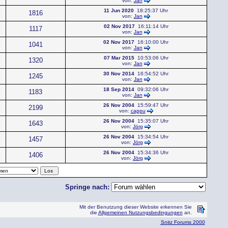
von:
Jan
11 Jun 2020
18:25:37 Uhr
1816
von:
Jan
02 Nov 2017
16:11:14 Uhr
1117
von:
Jan
02 Nov 2017
16:10:00 Uhr
1041
von:
Jan
07 Mar 2015
10:53:06 Uhr
1320
von:
Jan
30 Nov 2014
16:54:52 Uhr
1245
von:
Jan
18 Sep 2014
09:32:06 Uhr
1183
von:
Jan
26 Nov 2004
15:59:47 Uhr
2199
von:
cappu
26 Nov 2004
15:35:07 Uhr
1643
von:
Jörg
26 Nov 2004
15:34:54 Uhr
1457
von:
Jörg
26 Nov 2004
15:34:36 Uhr
1406
von:
Jörg
Springe nach:
Mit der Benutzung dieser Website erkennen Sie
die
Allgemeinen Nutzungsbedingungen
an.
Snitz Forums 2000