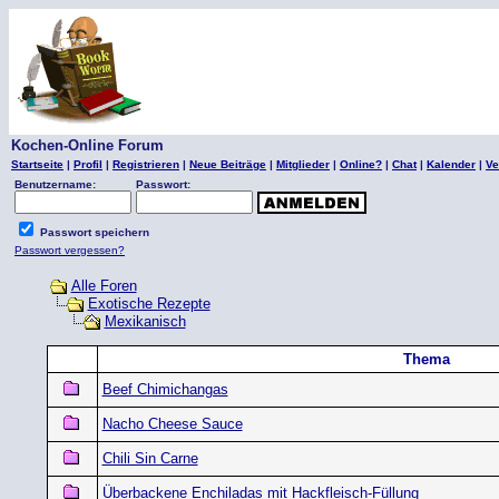
Kochen-Online Forum
Startseite
|
Profil
|
Registrieren
|
Neue Beiträge
|
Mitglieder
|
Online?
|
Chat
|
Kalender
|
Ve
Benutzername:
Passwort:
Passwort speichern
Passwort vergessen?
Alle Foren
Exotische Rezepte
Mexikanisch
Thema
Beef Chimichangas
Nacho Cheese Sauce
Chili Sin Carne
Überbackene Enchiladas mit Hackfleisch-Füllung