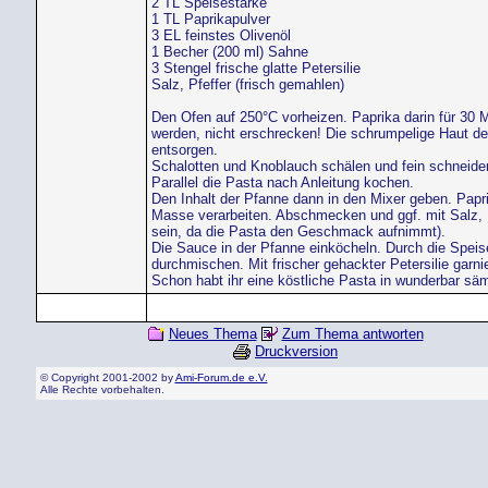
2 TL Speisestärke
1 TL Paprikapulver
3 EL feinstes Olivenöl
1 Becher (200 ml) Sahne
3 Stengel frische glatte Petersilie
Salz, Pfeffer (frisch gemahlen)
Den Ofen auf 250°C vorheizen. Paprika darin für 30 
werden, nicht erschrecken! Die schrumpelige Haut der
entsorgen.
Schalotten und Knoblauch schälen und fein schneiden.
Parallel die Pasta nach Anleitung kochen.
Den Inhalt der Pfanne dann in den Mixer geben. Papr
Masse verarbeiten. Abschmecken und ggf. mit Salz, 
sein, da die Pasta den Geschmack aufnimmt).
Die Sauce in der Pfanne einköcheln. Durch die Speis
durchmischen. Mit frischer gehackter Petersilie garni
Schon habt ihr eine köstliche Pasta in wunderbar säm
Neues Thema
Zum Thema antworten
Druckversion
© Copyright 2001-2002 by
Ami-Forum.de e.V.
Alle Rechte vorbehalten.