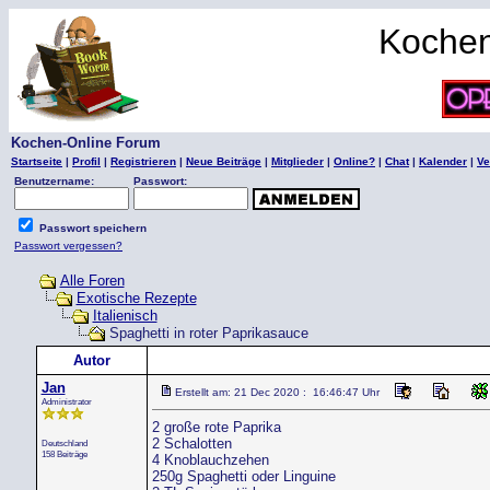
Kochen
Kochen-Online Forum
Startseite
|
Profil
|
Registrieren
|
Neue Beiträge
|
Mitglieder
|
Online?
|
Chat
|
Kalender
|
Ve
Benutzername:
Passwort:
Passwort speichern
Passwort vergessen?
Alle Foren
Exotische Rezepte
Italienisch
Spaghetti in roter Paprikasauce
Autor
Jan
Erstellt am: 21 Dec 2020 : 16:46:47 Uhr
Administrator
2 große rote Paprika
2 Schalotten
Deutschland
158 Beiträge
4 Knoblauchzehen
250g Spaghetti oder Linguine