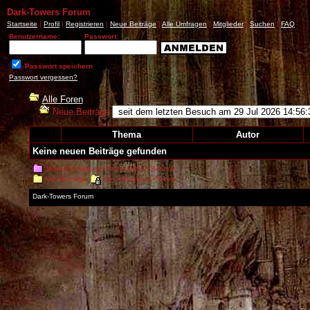
Dark-Towers Forum
Startseite
|
Profil
|
Registrieren
|
Neue Beiträge
|
Alle Umfragen
|
Mitglieder
|
Suchen
|
FAQ
Benutzername:
Passwort:
Passwort speichern
Passwort vergessen?
Alle Foren
Neue Beiträge
Thema
Autor
Keine neuen Beiträge gefunden
Neue Beiträge seit Ihrem letzten Besuch.
Alte Beiträge.
Geschlossenes Thema.
Dark-Towers Forum