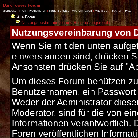
Dark-Towers Forum
Startseite
|
Profil
|
Registrieren
|
Neue Beiträge
|
Alle Umfragen
|
Mitglieder
|
Suchen
|
FAQ
Alle Foren
Nutzungsbestimmungen und Registrierungsregeln
Nutzungsvereinbarung von 
Wenn Sie mit den unten aufg
einverstanden sind, drücken S
Ansonsten drücken Sie auf "A
Um dieses Forum benützen zu
Benutzernamen, ein Passwort
Weder der Administrator diese
Moderator, sind für die von e
Informationen verantwortlich. 
Foren veröffentlichen Informat