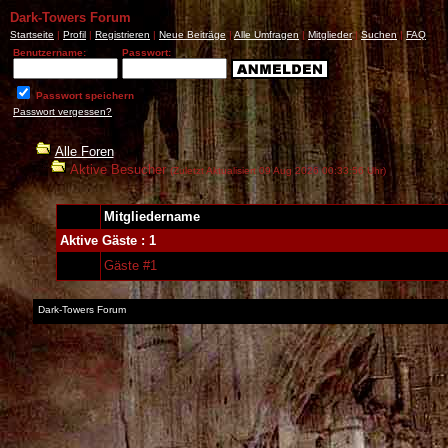
Dark-Towers Forum
Startseite
|
Profil
|
Registrieren
|
Neue Beiträge
|
Alle Umfragen
|
Mitglieder
|
Suchen
|
FAQ
Benutzername:
Passwort:
Passwort speichern
Passwort vergessen?
Alle Foren
Aktive Besucher
(Zuletzt Aktualisiert 09 Aug 2026 00:33:56 Uhr)
Mitgliedername
Aktive Gäste : 1
Gäste #1
Dark-Towers Forum