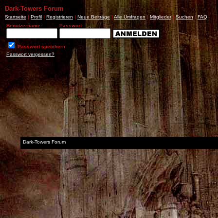
Dark-Towers Forum
Startseite
|
Profil
|
Registrieren
|
Neue Beiträge
|
Alle Umfragen
|
Mitglieder
|
Suchen
|
FAQ
Benutzername:
Passwort:
Passwort speichern
Passwort vergessen?
Dark-Towers Forum