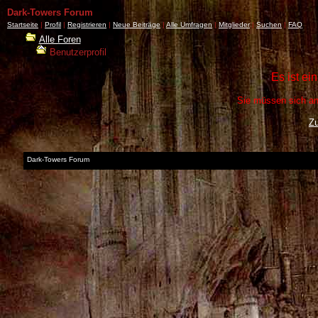
Dark-Towers Forum
Startseite
|
Profil
|
Registrieren
|
Neue Beiträge
|
Alle Umfragen
|
Mitglieder
|
Suchen
|
FAQ
Alle Foren
Benutzerprofil
Es ist ei
Sie müssen sich an
Z
Dark-Towers Forum