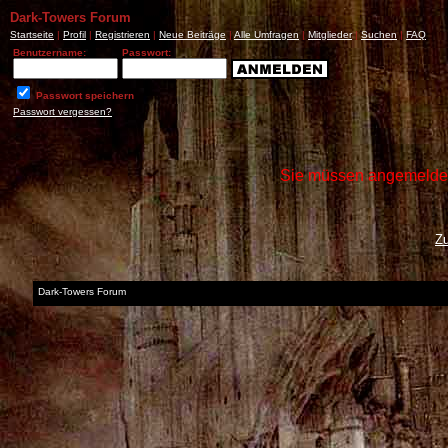
Dark-Towers Forum
Startseite
|
Profil
|
Registrieren
|
Neue Beiträge
|
Alle Umfragen
|
Mitglieder
|
Suchen
|
FAQ
Benutzername:
Passwort:
Passwort speichern
Passwort vergessen?
Sie müssen angemeldet 
Z
Dark-Towers Forum