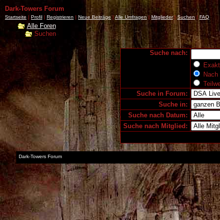
Dark-Towers Forum
Startseite
|
Profil
|
Registrieren
|
Neue Beiträge
|
Alle Umfragen
|
Mitglieder
|
Suchen
|
FAQ
Alle Foren
Suchen
Suche nach:
Exakte
Nach 
Teilw
Suche in Forum:
Suche in:
Suche nach Datum:
Suche nach Mitglied:
Dark-Towers Forum