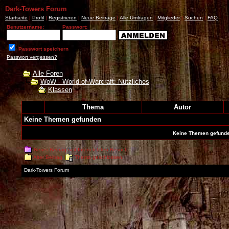
Dark-Towers Forum
Startseite
|
Profil
|
Registrieren
|
Neue Beiträge
|
Alle Umfragen
|
Mitglieder
|
Suchen
|
FAQ
Benutzername:
Passwort:
Passwort speichern
Passwort vergessen?
Alle Foren
WoW - World of Warcraft: Nützliches
Klassen
Thema
Autor
Keine Themen gefunden
Keine Themen gefunden
Neuer Beitrag seit Ihrem letzten Besuch.
Alter Beitrag.
Thema geschlossen.
Dark-Towers Forum