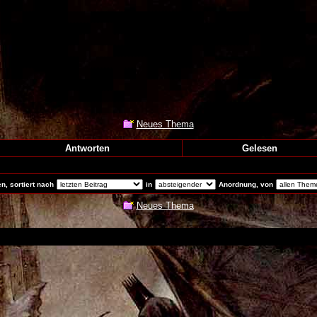
Neues Thema
Antworten
Gelesen
, sortiert nach
in
Anordnung, von
Neues Thema