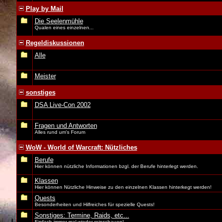
Play by Mail
Die Seelenmühle
Qualen eines einzelnen...
Regeldiskussionen
Alle
Meister
sonstiges
DSA Live-Con 2002
Fragen und Antworten
Alles rund um's Forum
WoW - World of Warcraft: Nützliches
Berufe
Hier können nützliche Informationen bzgl. der Berufe hinterlegt werden.
Klassen
Hier können Nützliche Hinweise zu den einzelnen Klassen hinterkegt werden!
Quests
Besonderheiten und Hilfreiches für spezielle Quests!
Sonstiges: Termine, Raids, etc...
Einfach immer mal wieder reinschauen!