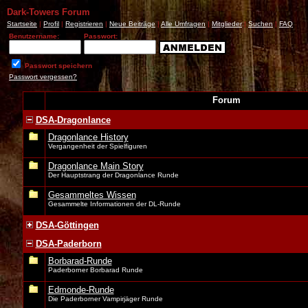
Dark-Towers Forum
Startseite
|
Profil
|
Registrieren
|
Neue Beiträge
|
Alle Umfragen
|
Mitglieder
|
Suchen
|
FAQ
Benutzername:
Passwort:
Passwort speichern
Passwort vergessen?
Forum
DSA-Dragonlance
Dragonlance History
Vergangenheit der Spielfiguren
Dragonlance Main Story
Der Hauptstrang der Dragonlance Runde
Gesammeltes Wissen
Gesammelte Informationen der DL-Runde
DSA-Göttingen
DSA-Paderborn
Borbarad-Runde
Paderborner Borbarad Runde
Edmonde-Runde
Die Paderborner Vampirjäger Runde