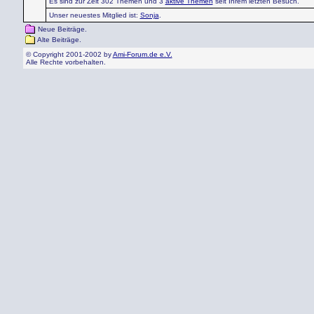
Es sind zur Zeit 302 Themen und 3
aktive Themen
seit Ihrem letzten Besuch.
Unser neuestes Mitglied ist:
Sonja
.
Neue Beiträge.
Alte Beiträge.
© Copyright 2001-2002 by
Ami-Forum.de e.V.
Alle Rechte vorbehalten.