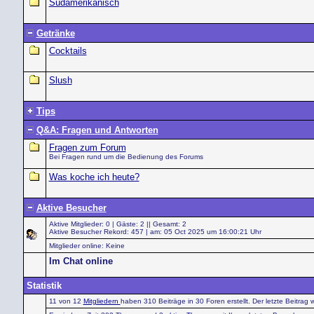
Südamerikanisch
Getränke
Cocktails
Slush
Tips
Q&A: Fragen und Antworten
Fragen zum Forum
Bei Fragen rund um die Bedienung des Forums
Was koche ich heute?
Aktive Besucher
Aktive Mitglieder: 0 | Gäste: 2 || Gesamt: 2
Aktive Besucher Rekord: 457 | am: 05 Oct 2025 um 16:00:21 Uhr
Mitglieder online: Keine
Im Chat online
Statistik
11 von 12
Mitgliedern
haben 310 Beiträge in 30 Foren erstellt. Der letzte Beitrag