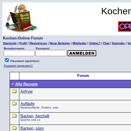
Kochen
Kochen-Online Forum
Startseite
|
Profil
|
Registrieren
|
Neue Beiträge
|
Mitglieder
|
Online?
|
Chat
|
Kalender
|
Ve
Benutzername:
Passwort:
Passwort speichern
Passwort vergessen?
Forum
Alle Rezepte
Airfryer
Aufläufe
Nudelaufläufe, Gratins, usw.
Backen, herzhaft
Quiche und co
Backen, süss