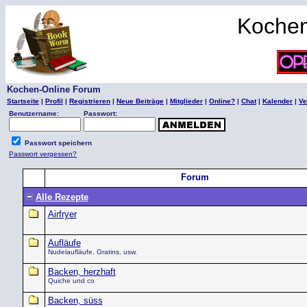
Kochen
Kochen-Online Forum
Startseite
|
Profil
|
Registrieren
|
Neue Beiträge
|
Mitglieder
|
Online?
|
Chat
|
Kalender
|
Ve
Benutzername:
Passwort:
Passwort speichern
Passwort vergessen?
Forum
Alle Rezepte
Airfryer
Aufläufe
Nudelaufläufe, Gratins, usw.
Backen, herzhaft
Quiche und co
Backen, süss