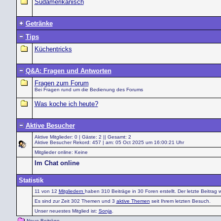
Südamerikanisch
Getränke
Tips
Küchentricks
Q&A: Fragen und Antworten
Fragen zum Forum
Bei Fragen rund um die Bedienung des Forums
Was koche ich heute?
Aktive Besucher
Aktive Mitglieder: 0 | Gäste: 2 || Gesamt: 2
Aktive Besucher Rekord: 457 | am: 05 Oct 2025 um 16:00:21 Uhr
Mitglieder online: Keine
Im Chat online
Statistik
11 von 12
Mitgliedern
haben 310 Beiträge in 30 Foren erstellt. Der letzte Beitrag
Es sind zur Zeit 302 Themen und 3
aktive Themen
seit Ihrem letzten Besuch.
Unser neuestes Mitglied ist:
Sonja
.
Neue Beiträge.