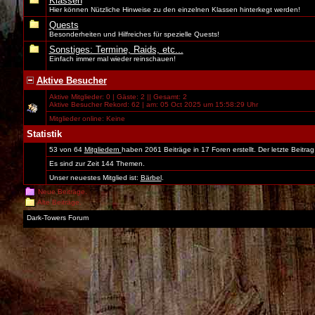
Klassen
Hier können Nützliche Hinweise zu den einzelnen Klassen hinterkegt werden!
Quests
Besonderheiten und Hilfreiches für spezielle Quests!
Sonstiges: Termine, Raids, etc...
Einfach immer mal wieder reinschauen!
Aktive Besucher
Aktive Mitglieder: 0 | Gäste: 2 || Gesamt: 2
Aktive Besucher Rekord: 62 | am: 05 Oct 2025 um 15:58:29 Uhr
Mitglieder online: Keine
Statistik
53 von 64
Mitgliedern
haben 2061 Beiträge in 17 Foren erstellt. Der letzte Beitr
Es sind zur Zeit 144 Themen.
Unser neuestes Mitglied ist:
Bärbel
.
Neue Beiträge.
Alte Beiträge.
Dark-Towers Forum