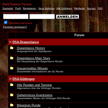
Dark-Towers Forum
Startseite
|
Profil
|
Registrieren
|
Neue Beiträge
|
Alle Umfragen
|
Mitglieder
|
Suchen
|
FAQ
Benutzername:
Passwort:
Passwort speichern
Passwort vergessen?
Forum
DSA-Dragonlance
Dragonlance History
Vergangenheit der Spielfiguren
Dragonlance Main Story
Der Hauptstrang der Dragonlance Runde
Gesammeltes Wissen
Gesammelte Informationen der DL-Runde
DSA-Göttingen
Alle Runden und Termine
Allgemeines über die Göttinger Runden
Geheimnisse Aventuriens
Gesammeltes Wissen der Göttinger DSA-Runde
Maraskan Runde