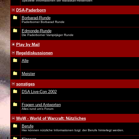
Spezielle Informationen der Maraskan-Reisenden
DSA-Paderborn
Borbarad-Runde
Paderborner Borbarad Runde
Edmonde-Runde
Die Paderborner Vampirjäger Runde
Play by Mail
Regeldiskussionen
Alle
Meister
sonstiges
DSA Live-Con 2002
Fragen und Antworten
Alles rund um's Forum
WoW - World of Warcraft: Nützliches
Berufe
Hier können nützliche Informationen bzgl. der Berufe hinterlegt werden.